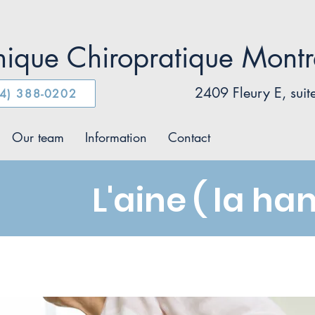
nique Chiropratique Montr
2409 Fleury E, sui
4) 388-0202
Our team
Information
Contact
L'aine ( la ha