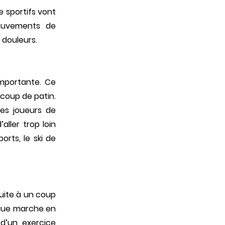
e sportifs vont
mouvements de
 douleurs.
 importante. Ce
 coup de patin.
es joueurs de
ller trop loin
orts, le ski de
uite à un coup
ngue marche en
n d’un exercice