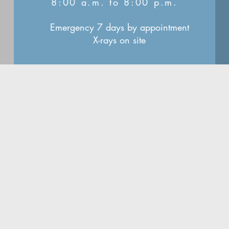
8:00 a.m. to 8:00 p.m.
Emergency 7 days by appointment
X-rays on site