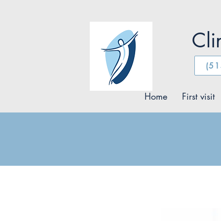
Cli
(51
Home
First visit
&lt; Back