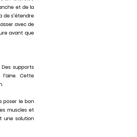
hanche et de la
a de s’étendre
masser avec de
sure avant que
. Des supports
l’aine. Cette
n.
ra poser le bon
 des muscles et
t une solution