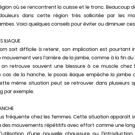
région où se rencontrent la cuisse et le tronc. Beaucoup d
 douleurs dans cette région très sollicitée par les 
jambes. Voici quelques conseils pour éviter ou diminuer ces
S ILIAQUE
m soit difficile à retenir, son implication est pourtant
e mouvement vers l’arrière de la jambe, comme à la fin du
 on retrouve souvent une blessure à ce muscle chez l
 cas de la hanche, le psoas iliaque empêche la jambe d’a
 Cette même situation peut se retrouver dans plusieurs sp
ng par exemple.
HANCHE
us fréquente chez les femmes. Cette situation apparaît s
à des mouvements répétitifs avec effort comme une lo
 l’utilisation d’une nouvelle chaussure ou l’introductio