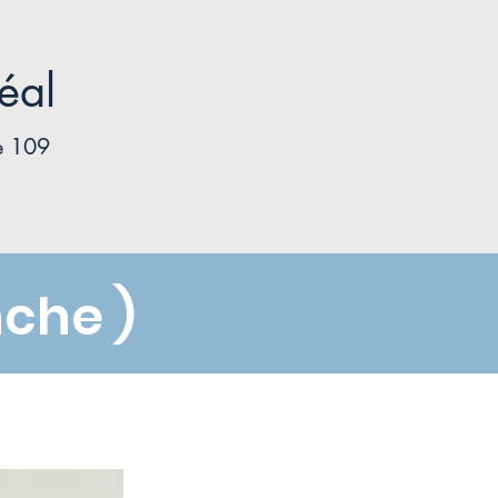
éal
te 109
nche )