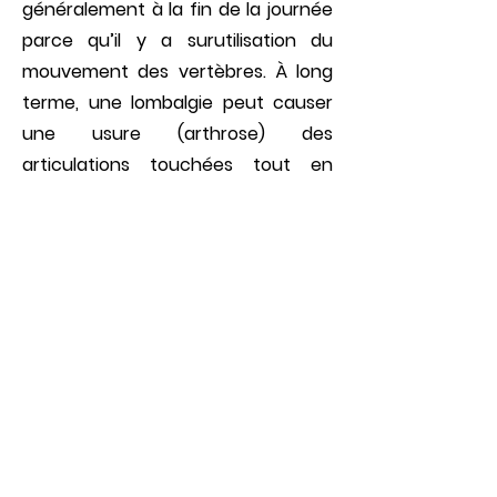
généralement à la fin de la journée
parce qu’il y a surutilisa­tion du
mouvement des vertèbres. À long
terme, une lombalgie peut causer
une usure (arthrose) des
articulations touchées tout en
intensifiant les douleurs ressenties.
Finalement, comme le dit le dicton :
mieux vaut prévenir que guérir. En
d’autres mots, quand vous subissez
une blessure ou ressentez une
douleur, n’at­tendez pas et
consultez votre chiropraticien. Ce
professionnel, dont l’expertise en la
matière n’est plus à faire, saura